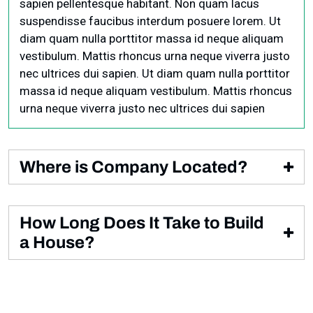
sapien pellentesque habitant. Non quam lacus
suspendisse faucibus interdum posuere lorem. Ut
diam quam nulla porttitor massa id neque aliquam
vestibulum. Mattis rhoncus urna neque viverra justo
nec ultrices dui sapien. Ut diam quam nulla porttitor
massa id neque aliquam vestibulum. Mattis rhoncus
urna neque viverra justo nec ultrices dui sapien
Where is Company Located?
Condimentum id venenatis a condimentum vitae
sapien pellentesque habitant. Non quam lacus
How Long Does It Take to Build
suspendisse faucibus interdum posuere lorem. Ut
a House?
diam quam nulla porttitor.
Condimentum id venenatis a condimentum vitae
sapien pellentesque habitant. Non quam lacus
suspendisse faucibus interdum posuere lorem. Ut