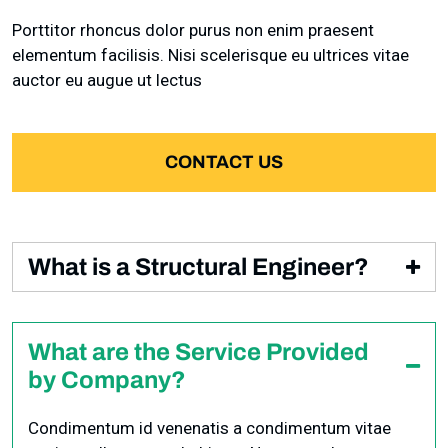
Porttitor rhoncus dolor purus non enim praesent
elementum facilisis. Nisi scelerisque eu ultrices vitae
auctor eu augue ut lectus
CONTACT US
What is a Structural Engineer?
Condimentum id venenatis a condimentum vitae
sapien pellentesque habitant. Non quam lacus
What are the Service Provided
suspendisse faucibus interdum posuere lorem. Ut
by Company?
diam quam nulla porttitor massa id neque aliquam
vestibulum. Mattis rhoncus urna neque viverra justo
Condimentum id venenatis a condimentum vitae
nec ultrices dui sapien