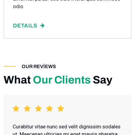
odio
DETAILS
OUR REVIEWS
What
Our Clients
Say
Curabitur vitae nunc sed velit dignissim sodales
ut. Maecenas ultricies mi eget mauris pharetra