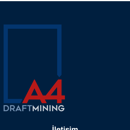
diam quam nulla porttitor massa id neque aliquam
vestibulum. Mattis rhoncus urna neque viverra justo
nec ultrices dui sapien. Ut diam quam nulla porttitor
massa
İletişim