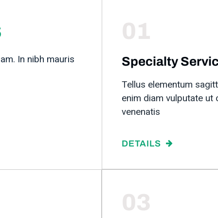
s
01
iam. In nibh mauris
Specialty Servi
Tellus elementum sagitt
enim diam vulputate ut 
venenatis
DETAILS
03