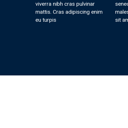
viverra nibh cras pulvinar
senec
mattis. Cras adipiscing enim
male
eu turpis
sit a