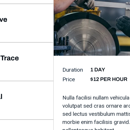
ive
 Trace
Duration
1 DAY
Price
$12 PER HOUR
l
Nulla facilisi nullam vehicu
volutpat sed cras ornare arc
sed lectus vestibulum matti
morbie enim facilisis gravi