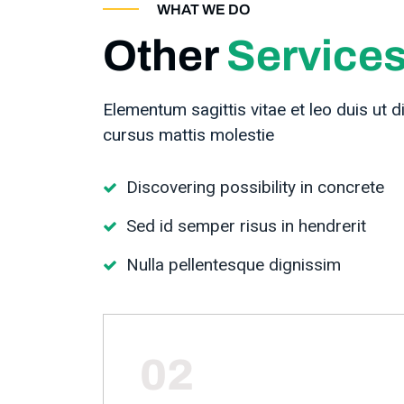
WHAT WE DO
Other
Service
Elementum sagittis vitae et leo duis ut d
cursus mattis molestie
Discovering possibility in concrete
Sed id semper risus in hendrerit
Nulla pellentesque dignissim
02