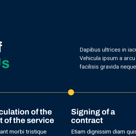
f
Dapibus ultrices in iac
Vehicula ipsum a arcu
Us
facilisis gravida neque
culation of the
Signing of a
t of the service
contract
ant morbi tristique
Etiam dignissim diam qui