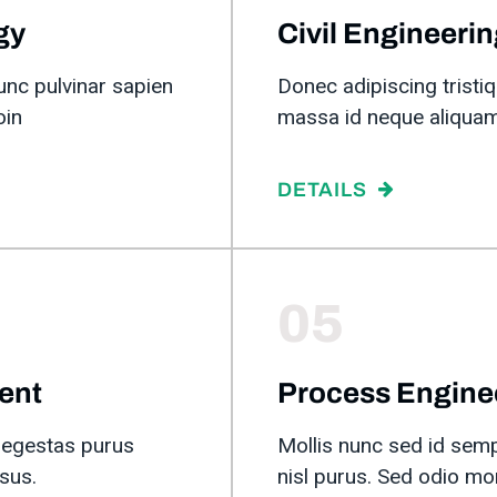
gy
Civil Engineeri
unc pulvinar sapien
Donec adipiscing tristiqu
oin
massa id neque aliquam
DETAILS
05
ent
Process Engine
 egestas purus
Mollis nunc sed id semp
sus.
nisl purus. Sed odio m