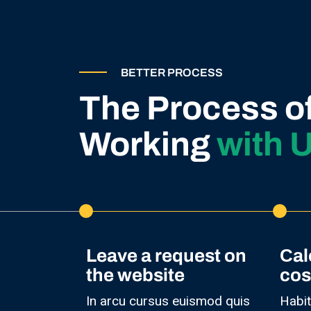
BETTER PROCESS
The Process o
Working
with 
Leave a request on
Сal
the website
cos
In arcu cursus euismod quis
Habit