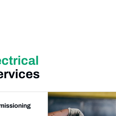
ctrical
rvices
missioning