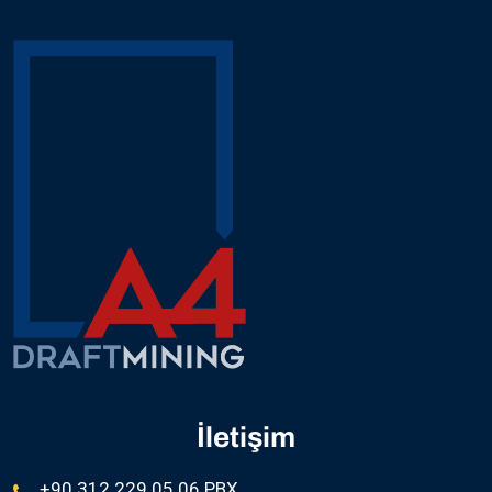
nec ultrices dui sapien. Ut diam quam nulla porttitor
massa
İletişim
+90 312 229 05 06 PBX