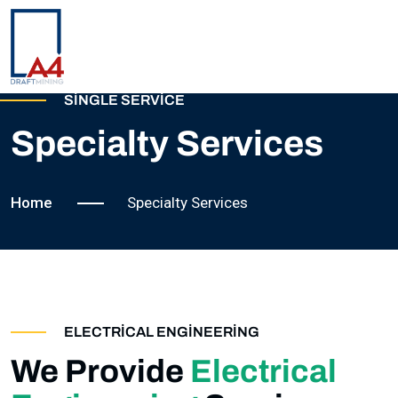
SINGLE SERVICE
ANASAYFA
Specialty Services
HAKKIMIZDA
Home
Specialty Services
EKIBIMIZ
REFERANSLARIMIZ
PROJELERIMIZ
ELECTRICAL ENGINEERING
We Provide
Electrical
İLETIŞIM