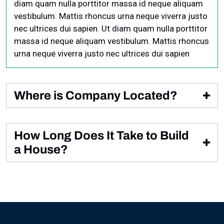
diam quam nulla porttitor massa id neque aliquam
vestibulum. Mattis rhoncus urna neque viverra justo
nec ultrices dui sapien. Ut diam quam nulla porttitor
massa id neque aliquam vestibulum. Mattis rhoncus
urna neque viverra justo nec ultrices dui sapien
Where is Company Located?
Condimentum id venenatis a condimentum vitae
sapien pellentesque habitant. Non quam lacus
How Long Does It Take to Build
suspendisse faucibus interdum posuere lorem. Ut
a House?
diam quam nulla porttitor.
Condimentum id venenatis a condimentum vitae
sapien pellentesque habitant. Non quam lacus
suspendisse faucibus interdum posuere lorem. Ut
diam quam nulla porttitor massa id neque aliquam
vestibulum. Mattis rhoncus urna neque viverra justo