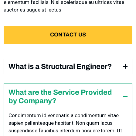
elementum facilisis. Nisi scelerisque eu ultrices vitae
auctor eu augue ut lectus
CONTACT US
What is a Structural Engineer?
Condimentum id venenatis a condimentum vitae
sapien pellentesque habitant. Non quam lacus
What are the Service Provided
suspendisse faucibus interdum posuere lorem. Ut
by Company?
diam quam nulla porttitor massa id neque aliquam
vestibulum. Mattis rhoncus urna neque viverra justo
Condimentum id venenatis a condimentum vitae
nec ultrices dui sapien
sapien pellentesque habitant. Non quam lacus
suspendisse faucibus interdum posuere lorem. Ut