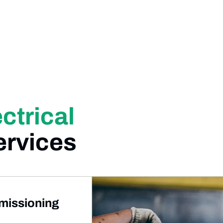
ctrical
rvices
missioning