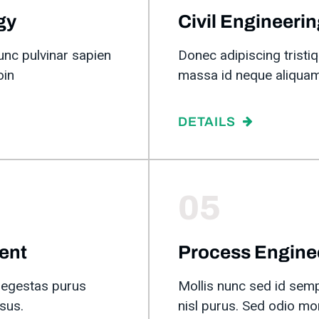
gy
Civil Engineeri
unc pulvinar sapien
Donec adipiscing tristiqu
oin
massa id neque aliquam
DETAILS
05
ent
Process Engine
 egestas purus
Mollis nunc sed id semp
sus.
nisl purus. Sed odio m