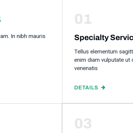
s
01
iam. In nibh mauris
Specialty Servi
Tellus elementum sagitt
enim diam vulputate ut 
venenatis
DETAILS
03