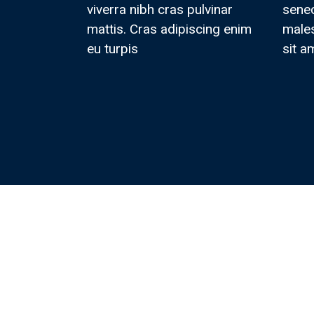
viverra nibh cras pulvinar
senec
mattis. Cras adipiscing enim
male
eu turpis
sit a