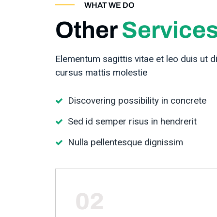
WHAT WE DO
Other
Service
Elementum sagittis vitae et leo duis ut d
cursus mattis molestie
Discovering possibility in concrete
Sed id semper risus in hendrerit
Nulla pellentesque dignissim
02