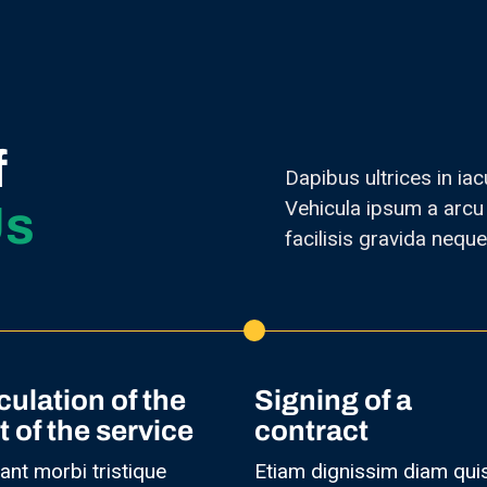
f
Dapibus ultrices in iac
Vehicula ipsum a arcu
Us
facilisis gravida neque
culation of the
Signing of a
t of the service
contract
ant morbi tristique
Etiam dignissim diam qui