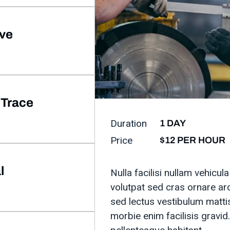
ive
 Trace
Duration
1 DAY
Price
$12 PER HOUR
l
Nulla facilisi nullam vehicu
volutpat sed cras ornare arc
sed lectus vestibulum matti
morbie enim facilisis gravi