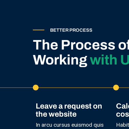
BETTER PROCESS
The Process o
Working
with 
Leave a request on
Сal
the website
cos
In arcu cursus euismod quis
Habit