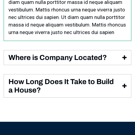
diam quam nulla porttitor massa id neque aliquam
vestibulum. Mattis rhoncus urna neque viverra justo
nec ultrices dui sapien. Ut diam quam nulla porttitor
massa id neque aliquam vestibulum. Mattis rhoncus
urna neque viverra justo nec ultrices dui sapien
Where is Company Located?
Condimentum id venenatis a condimentum vitae
sapien pellentesque habitant. Non quam lacus
How Long Does It Take to Build
suspendisse faucibus interdum posuere lorem. Ut
a House?
diam quam nulla porttitor.
Condimentum id venenatis a condimentum vitae
sapien pellentesque habitant. Non quam lacus
suspendisse faucibus interdum posuere lorem. Ut
diam quam nulla porttitor massa id neque aliquam
vestibulum. Mattis rhoncus urna neque viverra justo