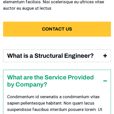
elementum facilisis. Nisi scelerisque eu ultrices vitae
auctor eu augue ut lectus
CONTACT US
What is a Structural Engineer?
Condimentum id venenatis a condimentum vitae
sapien pellentesque habitant. Non quam lacus
What are the Service Provided
suspendisse faucibus interdum posuere lorem. Ut
by Company?
diam quam nulla porttitor massa id neque aliquam
vestibulum. Mattis rhoncus urna neque viverra justo
Condimentum id venenatis a condimentum vitae
nec ultrices dui sapien
sapien pellentesque habitant. Non quam lacus
suspendisse faucibus interdum posuere lorem. Ut