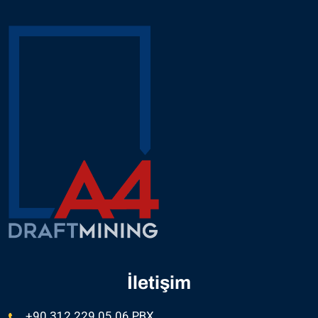
nec ultrices dui sapien. Ut diam quam nulla porttitor
massa
İletişim
+90 312 229 05 06 PBX