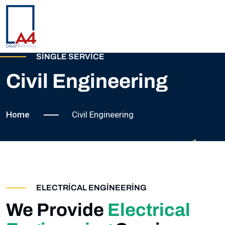
SINGLE SERVICE
ANASAYFA
Civil Engineering
HAKKIMIZDA
Home
Civil Engineering
EKIBIMIZ
REFERANSLARIMIZ
PROJELERIMIZ
ELECTRICAL ENGINEERING
We Provide
Electrical
İLETIŞIM